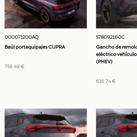
000071200AQ
578092160C
Baúl portaquipajes CUPRA
Gancho de remolq
eléctrico vehícul
(PHEV)
756.49 €
616.74 €