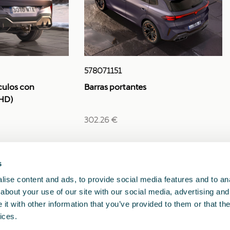
578071151
ículos con
Barras portantes
LHD)
302.26 €
s
1
2
<<
<
>
>>
ise content and ads, to provide social media features and to anal
about your use of our site with our social media, advertising and
t with other information that you’ve provided to them or that the
ices.