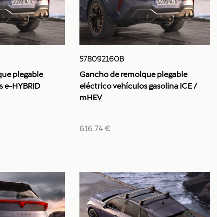
578092160B
ue plegable
Gancho de remolque plegable
os e-HYBRID
eléctrico vehículos gasolina ICE /
mHEV
616.74 €