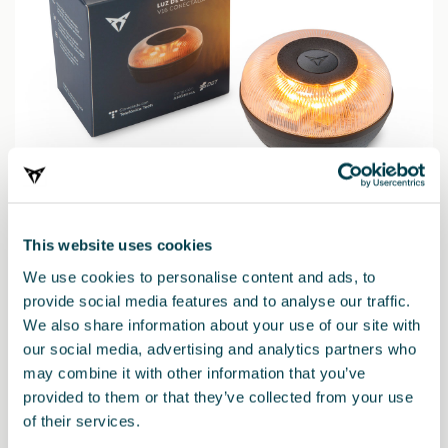
Producto
This website uses cookies
We use cookies to personalise content and ads, to
Baliza de emergencia V16 de CUPRA. Sustituye a los triángulos
provide social media features and to analyse our traffic.
de emergencia y está conectada telematicamente con la DGT.
We also share information about your use of our site with
our social media, advertising and analytics partners who
Características:
may combine it with other information that you’ve
- Homologada y conectada. Además, es sencilla de instalar sin
provided to them or that they’ve collected from your use
necesidad de bajarse del vehículo.
- Envía datos de ubicación en tiempo real a la plataforma DGT
of their services.
3.0.