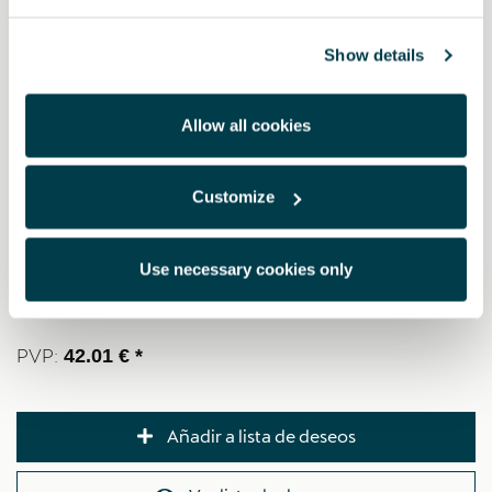
- Es visible a 1 kilómetro de distancia y tiene un ángulo de 360
grados.
Show details
- Tiene una autonomia de 3 horas.
- Fabricada en España y con la garantía de conectividad que
garantiza Telefónica hasta 12 años.
Allow all cookies
- Personalizada con el logo CUPRA.
Mediante el QR que se encuentra en la baliza y en el packaging,
Customize
puede registrarse en la página web para vincularla con los
servicios de Asistencia en carretera de CUPRA.
No se recomienda bajarse del vehículo para colocar el
Use necessary cookies only
dispositivo.
PVP:
42.01 € *
Añadir a lista de deseos