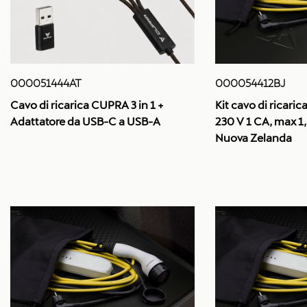
000051444AT
000054412BJ
Cavo di ricarica CUPRA 3 in 1 +
Kit cavo di ricaric
Adattatore da USB-C a USB-A
230 V 1 CA, max 1,
Nuova Zelanda