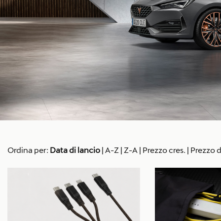
Ordina per:
Data di lancio
|
A-Z
|
Z-A
|
Prezzo cres.
|
Prezzo d