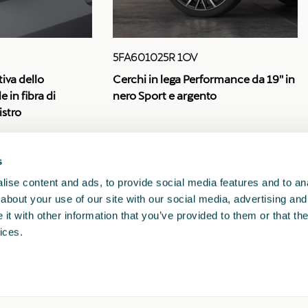
5FA601025R 1OV
iva dello
Cerchi in lega Performance da 19'' in
e in fibra di
nero Sport e argento
istro
s
1
2
<<
<
>
>>
ise content and ads, to provide social media features and to anal
about your use of our site with our social media, advertising and
t with other information that you’ve provided to them or that the
ices.