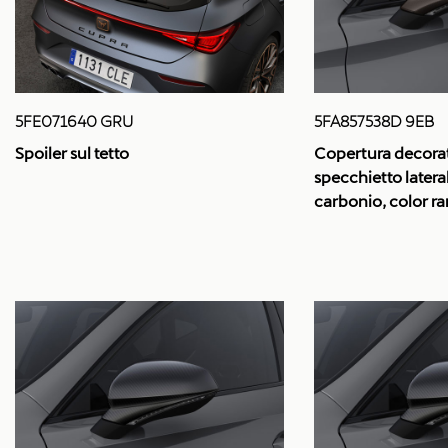
5FE071640 GRU
5FA857538D 9EB
Spoiler sul tetto
Copertura decorat
specchietto lateral
carbonio, color ra