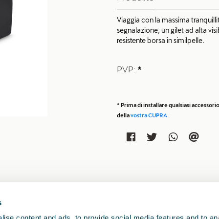
Viaggia con la massima tranquilli
segnalazione, un gilet ad alta vis
resistente borsa in similpelle.
PVP:
*
* Prima di installare qualsiasi accesso
della
vostra CUPRA
.
s
ise content and ads, to provide social media features and to anal