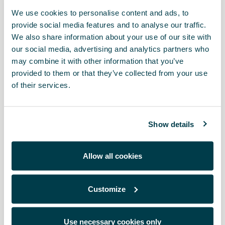
We use cookies to personalise content and ads, to
Stampa
provide social media features and to analyse our traffic.
We also share information about your use of our site with
our social media, advertising and analytics partners who
may combine it with other information that you’ve
* Prima di installare qualsiasi accessorio, si prega di leggere attentamente le
provided to them or that they’ve collected from your use
raccomandazioni riportate nel manuale della
vostra CUPRA
.
of their services.
Show details
Potrebbe interessarti anche
Allow all cookies
Customize
Use necessary cookies only