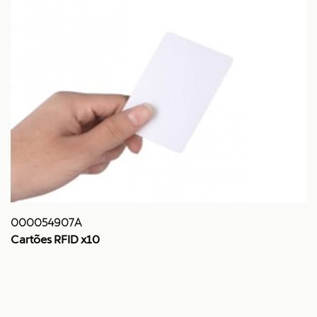
000054907A
Cartões RFID x10