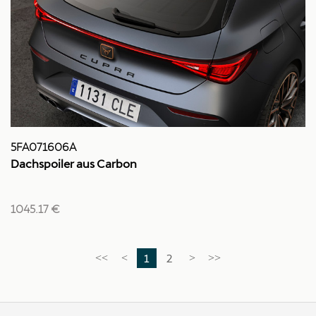
5FA071606A
Dachspoiler aus Carbon
1045.17 €
1
2
<<
<
>
>>