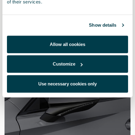
of their services.
Dekorabdeckung für Seitenspiegel aus Kohlefaser -
rechts
Show details
445.94 €
Allow all cookies
Customize
Use necessary cookies only