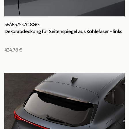
5FA857537C 8GG
Dekorabdeckung für Seitenspiegel aus Kohlefaser - links
424.78 €