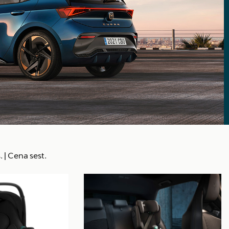
.
|
Cena sest.