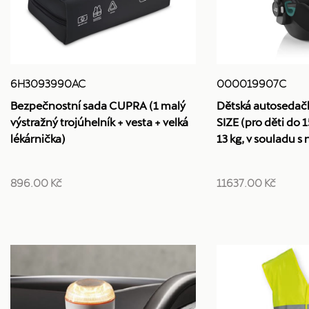
6H3093990AC
000019907C
Bezpečnostní sada CUPRA (1 malý
Dětská autosedačk
výstražný trojúhelník + vesta + velká
SIZE (pro děti do 
lékárnička)
13 kg, v souladu 
896.00 Kč
11637.00 Kč