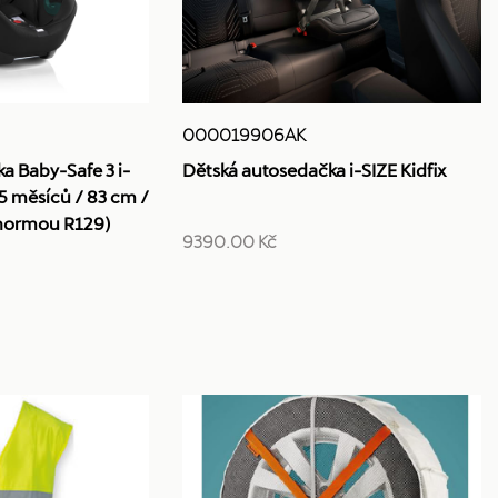
000019906AK
a Baby-Safe 3 i-
Dětská autosedačka i-SIZE Kidfix
15 měsíců / 83 cm /
s normou R129)
9390.00 Kč