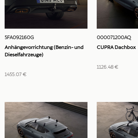
5FA092160G
000071200AQ
Anhängevorrichtung (Benzin- und
CUPRA Dachbox
Dieselfahrzeuge)
1126.48 €
1455.07 €