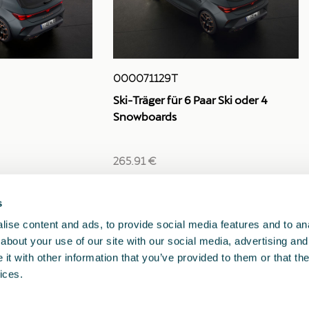
000071129T
Ski-Träger für 6 Paar Ski oder 4
Snowboards
265.91 €
s
1
2
<<
<
>
>>
ise content and ads, to provide social media features and to anal
about your use of our site with our social media, advertising and
t with other information that you’ve provided to them or that the
ices.